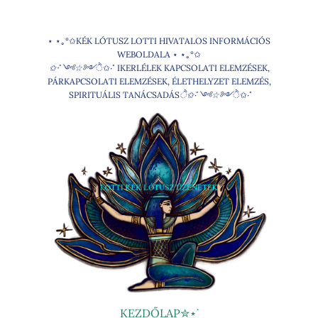
Ugrás
a
⋆ ⋆｡°✩KÉK LÓTUSZ LOTTI HIVATALOS INFORMÁCIÓS
tartalomhoz
WEBOLDALA ⋆ ⋆｡°✩
✩‧˚༺☆༻
ੈ✩‧˚ IKERLÉLEK KAPCSOLATI ELEMZÉSEK,
PÁRKAPCSOLATI ELEMZÉSEK, ÉLETHELYZET ELEMZÉS,
SPIRITUÁLIS TANÁCSADÁS
ੈ✩‧˚༺☆༻
ੈ✩‧˚
KEZDŐLAP✮⋆˙