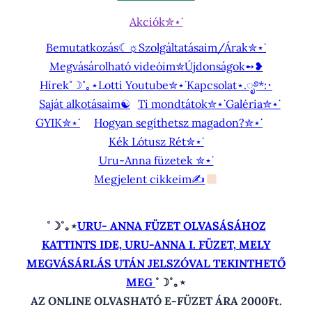
Akciók✮⋆˙
Bemutatkozás☾☼
Szolgáltatásaim/Árak✮⋆˙
Megvásárolható videóim✮
Újdonságok➻❥
Hírek˚☽˚｡⋆
Lotti Youtube✮⋆˙
Kapcsolat⋆.ೃ࿔*:･
Saját alkotásaim☯︎
Ti mondtátok✮⋆˙
Galéria✮⋆˙
GYIK✮⋆˙
Hogyan segíthetsz magadon?✮⋆˙
Kék Lótusz Rét✮⋆˙
Uru-Anna füzetek ✮⋆˙
Megjelent cikkeim✍
˚☽˚｡⋆
URU- ANNA FÜZET OLVASÁSÁHOZ
KATTINTS IDE, URU-ANNA I. FÜZET, MELY
MEGVÁSÁRLÁS UTÁN JELSZÓVAL TEKINTHETŐ
MEG
˚☽˚｡⋆
AZ ONLINE OLVASHATÓ E-FÜZET ÁRA 2000Ft.