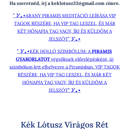
Ha szeretnéd, írj a keklotusz33@gmail.com címre.
˚☽˚｡⋆
ARANY PIRAMIS MEDITÁCIÓ LEÍRÁSA VIP
TAGOK RÉSZÉRE, HA VIP TAG LESZEL, ÉS MÁR
KÉT HÓNAPJA TAG VAGY, ÍRJ ÉS KÜLDÖM A
JELSZÓT
˚☽˚｡⋆
˚☽˚｡⋆
KÉK HOLLÓ SZIMBÓLUM: A
PIRAMIS
GYAKORLATOT
végzőknek előrelépésként, új
szimbólum lett elhelyezve a Piramisban. VIP TAGOK
RÉSZÉRE, HA VIP TAG LESZEL, ÉS MÁR KÉT
HÓNAPJA TAG VAGY, ÍRJ ÉS KÜLDÖM A
JELSZÓT
˚☽˚｡⋆
Kék Lótusz Virágos Rét