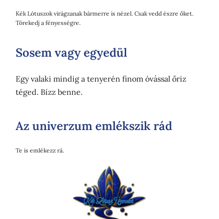
Kék Lótuszok virágzanak bármerre is nézel. Csak vedd észre őket.
Törekedj a fényességre.
Sosem vagy egyedül
Egy valaki mindig a tenyerén finom óvással őriz
téged. Bízz benne.
Az univerzum emlékszik rád
Te is emlékezz rá.