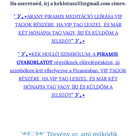
Ha szeretnéd, írj a keklotusz33@gmail.com címre.
˚☽˚｡⋆
ARANY PIRAMIS MEDITÁCIÓ LEÍRÁSA VIP
TAGOK RÉSZÉRE, HA VIP TAG LESZEL, ÉS MÁR
KÉT HÓNAPJA TAG VAGY, ÍRJ ÉS KÜLDÖM A
JELSZÓT
˚☽˚｡⋆
˚☽˚｡⋆
KÉK HOLLÓ SZIMBÓLUM: A
PIRAMIS
GYAKORLATOT
végzőknek előrelépésként, új
szimbólum lett elhelyezve a Piramisban. VIP TAGOK
RÉSZÉRE, HA VIP TAG LESZEL, ÉS MÁR KÉT
HÓNAPJA TAG VAGY, ÍRJ ÉS KÜLDÖM A
JELSZÓT
˚☽˚｡⋆
༺♡༻ Törvény az, ami működik