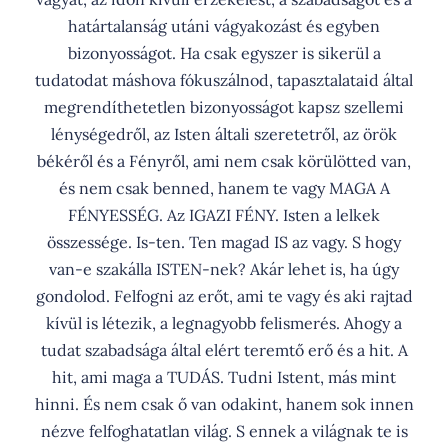
határtalanság utáni vágyakozást és egyben
bizonyosságot. Ha csak egyszer is sikerül a
tudatodat máshova fókuszálnod, tapasztalataid által
megrendíthetetlen bizonyosságot kapsz szellemi
lénységedről, az Isten általi szeretetről, az örök
békéről és a Fényről, ami nem csak körülötted van,
és nem csak benned, hanem te vagy MAGA A
FÉNYESSÉG. Az IGAZI FÉNY. Isten a lelkek
összessége. Is-ten. Ten magad IS az vagy. S hogy
van-e szakálla ISTEN-nek? Akár lehet is, ha úgy
gondolod. Felfogni az erőt, ami te vagy és aki rajtad
kívül is létezik, a legnagyobb felismerés. Ahogy a
tudat szabadsága által elért teremtő erő és a hit. A
hit, ami maga a TUDÁS. Tudni Istent, más mint
hinni. És nem csak ő van odakint, hanem sok innen
nézve felfoghatatlan világ. S ennek a világnak te is