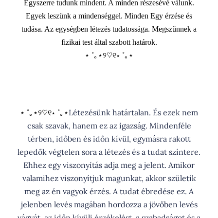
Egyszerre tudunk mindent. A minden részesévé válunk.
Egyek leszünk a mindenséggel. Minden Egy érzése és
tudása. Az egységben létezés tudatossága. Megszűnnek a
fizikai test által szabott határok.
⋆ ˚｡⋆୨♡୧⋆ ˚｡⋆
Létezésünk határtalan. És ezek nem
⋆ ˚｡⋆୨♡୧⋆ ˚｡⋆
csak szavak, hanem ez az igazság. Mindenféle
térben, időben és időn kívül, egymásra rakott
lepedők végtelen sora a létezés és a tudat színtere.
Ehhez egy viszonyítás adja meg a jelent. Amikor
valamihez viszonyítjuk magunkat, akkor születik
meg az én vagyok érzés. A tudat ébredése ez. A
jelenben levés magában hordozza a jövőben levés
vágyát, az időn kívüli érzékelést, a szabadságot és a