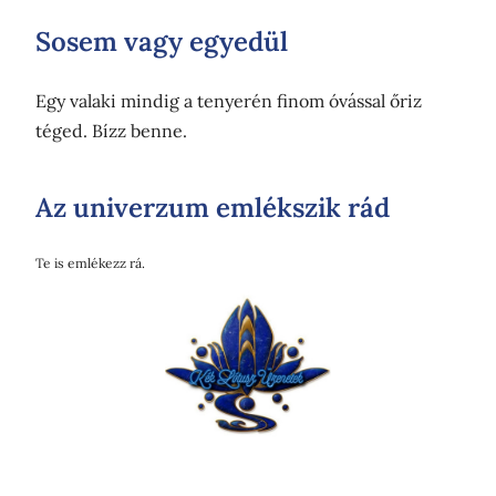
Sosem vagy egyedül
Egy valaki mindig a tenyerén finom óvással őriz
téged. Bízz benne.
Az univerzum emlékszik rád
Te is emlékezz rá.