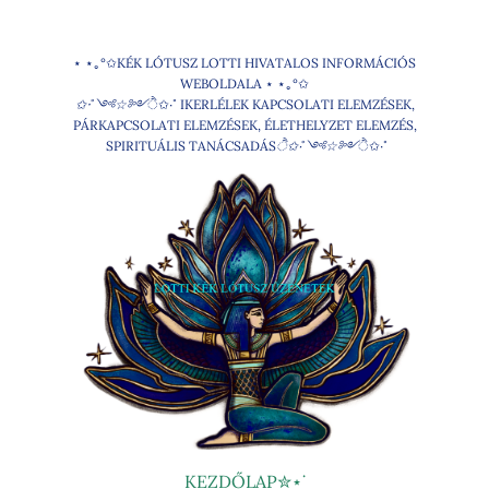
Ugrás
a
⋆ ⋆｡°✩KÉK LÓTUSZ LOTTI HIVATALOS INFORMÁCIÓS
tartalomhoz
WEBOLDALA ⋆ ⋆｡°✩
✩‧˚༺☆༻
ੈ✩‧˚ IKERLÉLEK KAPCSOLATI ELEMZÉSEK,
PÁRKAPCSOLATI ELEMZÉSEK, ÉLETHELYZET ELEMZÉS,
SPIRITUÁLIS TANÁCSADÁS
ੈ✩‧˚༺☆༻
ੈ✩‧˚
KEZDŐLAP✮⋆˙