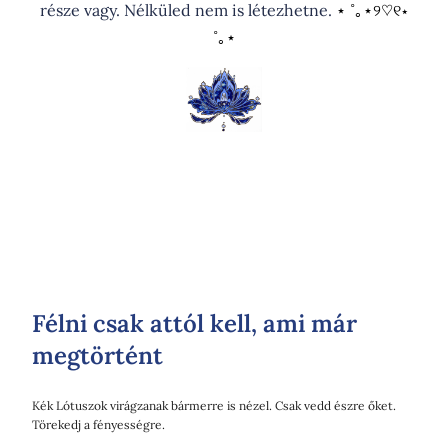
része vagy. Nélküled nem is létezhetne.
⋆ ˚｡⋆୨♡୧⋆
˚｡⋆
Félni csak attól kell, ami már
megtörtént
Kék Lótuszok virágzanak bármerre is nézel. Csak vedd észre őket.
Törekedj a fényességre.