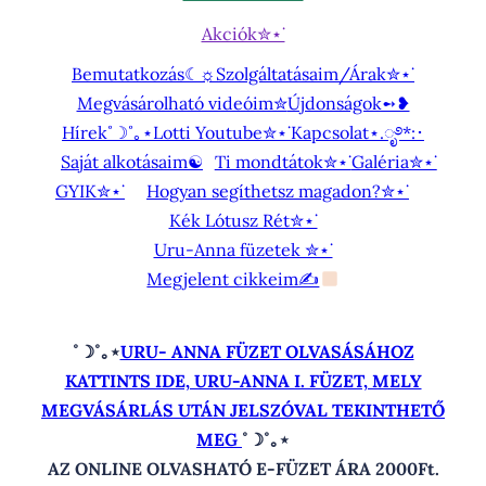
Akciók✮⋆˙
Bemutatkozás☾☼
Szolgáltatásaim/Árak✮⋆˙
Megvásárolható videóim✮
Újdonságok➻❥
Hírek˚☽˚｡⋆
Lotti Youtube✮⋆˙
Kapcsolat⋆.ೃ࿔*:･
Saját alkotásaim☯︎
Ti mondtátok✮⋆˙
Galéria✮⋆˙
GYIK✮⋆˙
Hogyan segíthetsz magadon?✮⋆˙
Kék Lótusz Rét✮⋆˙
Uru-Anna füzetek ✮⋆˙
Megjelent cikkeim✍
˚☽˚｡⋆
URU- ANNA FÜZET OLVASÁSÁHOZ
KATTINTS IDE, URU-ANNA I. FÜZET, MELY
MEGVÁSÁRLÁS UTÁN JELSZÓVAL TEKINTHETŐ
MEG
˚☽˚｡⋆
AZ ONLINE OLVASHATÓ E-FÜZET ÁRA 2000Ft.