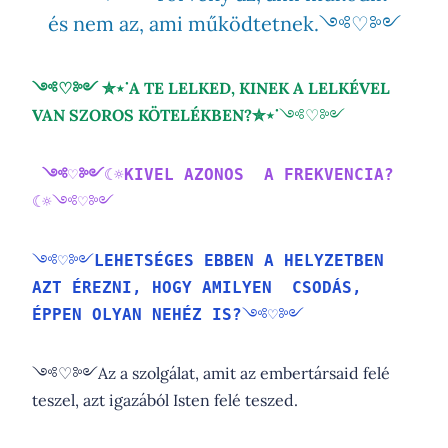
és nem az, ami működtetnek.༺♡༻
༺♡༻ ✮⋆˙A TE LELKED, KINEK A LELKÉVEL
VAN SZOROS KÖTELÉKBEN?✮⋆˙
༺♡༻
༺♡༻☾☼KIVEL AZONOS  A FREKVENCIA? 
☾☼
༺♡༻
༺♡༻
LEHETSÉGES EBBEN A HELYZETBEN 
AZT ÉREZNI, HOGY AMILYEN  CSODÁS, 
ÉPPEN OLYAN NEHÉZ IS?
༺♡༻
༺♡༻Az a szolgálat, amit az embertársaid felé
teszel, azt igazából Isten felé teszed.