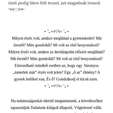
Amit pedig Isten felé teszel, azt magadnak teszed.
༺♡༻
⋆ ˚｡⋆୨♡୧⋆ ˚｡⋆
Milyen érzés volt, amikor megláttad a gyermekedet? Mit
éreztél? Mire gondoltál? Mi volt az első benyomásod?
Milyen érzés volt, amikor az ikerlángodat először megláttad?
Mit éreztél? Mire gondoltál? Mi volt az első benyomásod?
Elmondható mindkét esetben az, hogy egy bizonyos
„ismerlek már” érzés volt jelen? Egy „ő az” élmény? A
gyerek belőled van, És ő? Gondolkodj el kicsit ezen.
⋆ ˚｡⋆୨♡୧⋆ ˚｡⋆
Ha tudatosságunkat sikerül megtartanunk, a következőket
tapasztaljuk:Tudatunk kitágult állapotú. Végtelenné válik.